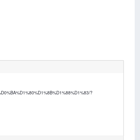
B0-%D0%BA%D1%80%D1%8B%D1%88%D1%83/?