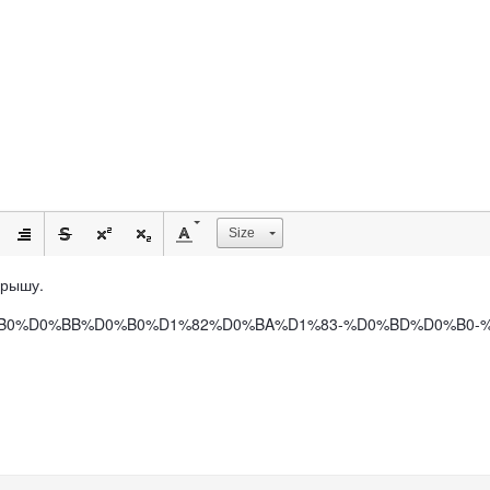
Size
 Крышу.
D0%BF%D0%B0%D0%BB%D0%B0%D1%82%D0%BA%D1%83-%D0%BD%D0%