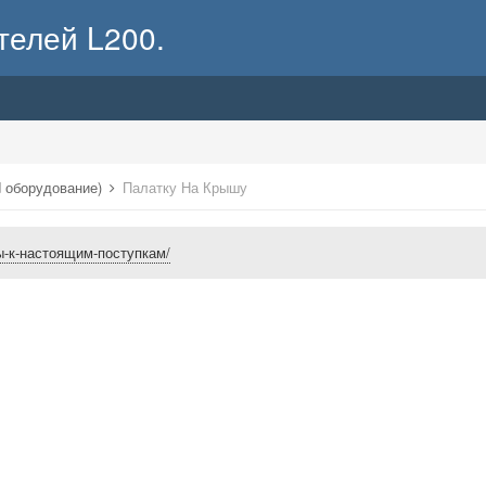
телей L200.
d оборудование)
Палатку На Крышу
овы-к-настоящим-поступкам/