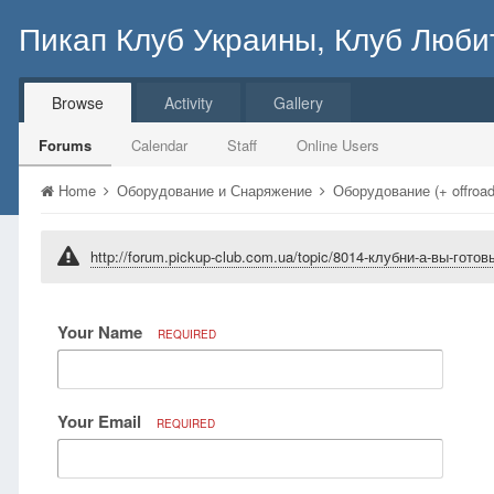
Пикап Клуб Украины, Клуб Люби
Browse
Activity
Gallery
Forums
Calendar
Staff
Online Users
Home
Оборудование и Снаряжение
Оборудование (+ offroa
http://forum.pickup-club.com.ua/topic/8014-клубни-а-вы-гот
Your Name
REQUIRED
Your Email
REQUIRED