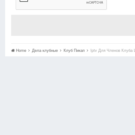
Home
Дела клубные
Клуб Пикап
Iptv Для Членов Клуба 