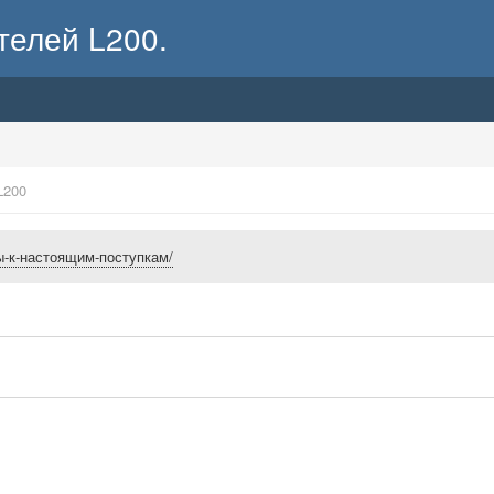
телей L200.
L200
овы-к-настоящим-поступкам/