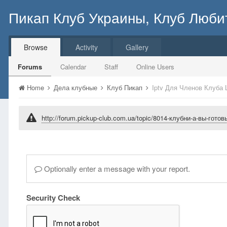
Пикап Клуб Украины, Клуб Люби
Browse
Activity
Gallery
Forums
Calendar
Staff
Online Users
Home
Дела клубные
Клуб Пикап
Iptv Для Членов Клуба 
http://forum.pickup-club.com.ua/topic/8014-клубни-а-вы-гот
Optionally enter a message with your report.
Security Check