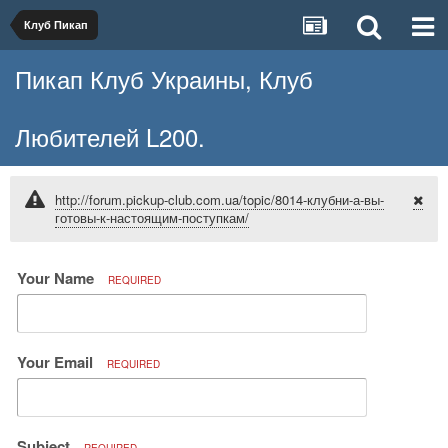
Клуб Пикап
Пикап Клуб Украины, Клуб
Любителей L200.
http://forum.pickup-club.com.ua/topic/8014-клубни-а-вы-
готовы-к-настоящим-поступкам/
Your Name
REQUIRED
Your Email
REQUIRED
Subject