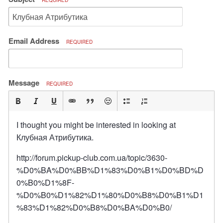
REQUIRED
Email Address
REQUIRED
Message
REQUIRED
I thought you might be interested in looking at
Клубная Атрибутика.
http://forum.pickup-club.com.ua/topic/3630-
%D0%BA%D0%BB%D1%83%D0%B1%D0%BD%D
0%B0%D1%8F-
%D0%B0%D1%82%D1%80%D0%B8%D0%B1%D1
%83%D1%82%D0%B8%D0%BA%D0%B0/