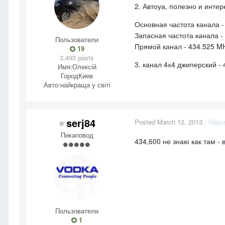
2. Автоуа, полезно и инте
Основная частота канала 
Запасная частота канала -
Пользователи
Прямой канал - 434.525 M
19
3,493 posts
3. канал 4х4 джиперский -
Имя:
Олексій
Город
Киев
Авто:
найкраща у світі
serj84
Posted
March 12, 2013
·
Repor
Пикаповод
434,600 не знаю как там - 
Пользователи
1