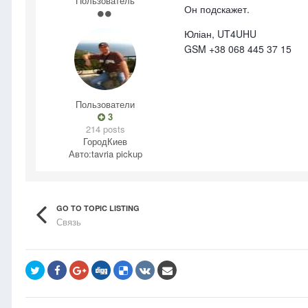
Пользователь
Он подскажет.
Юліан, UT4UHU
GSM +38 068 445 37 15
Пользователи
3
214 posts
Город
Киев
Авто:
tavria pickup
GO TO TOPIC LISTING
Связь