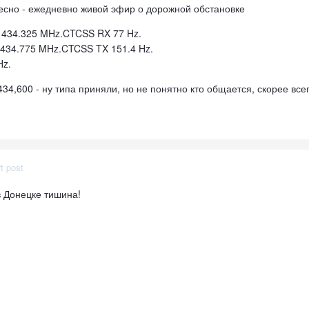
ресно - ежедневно живой эфир о дорожной обстановке
- 434.325 MHz.CTCSS RX 77 Hz.
 434.775 MHz.CTCSS TX 151.4 Hz.
Hz.
 434,600 - ну типа приняли, но не понятно кто общается, скорее в
t post
в Донецке тишина!