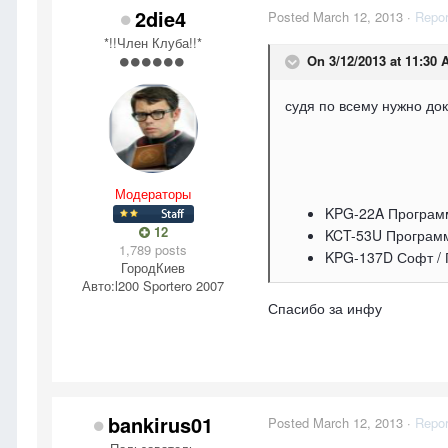
2die4
Posted
March 12, 2013
·
Repor
*!!Член Клуба!!*
On 3/12/2013 at 11:30
судя по всему нужно до
Модераторы
KPG-22A Программ
12
KCT-53U Программ
1,789 posts
KPG-137D Софт / 
Город
Киев
Авто:
l200 Sportero 2007
Спасибо за инфу
bankirus01
Posted
March 12, 2013
·
Repor