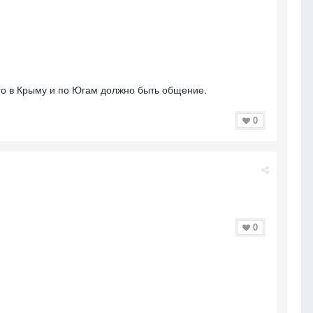
сего в Крыму и по Югам должно быть общение.
0
0