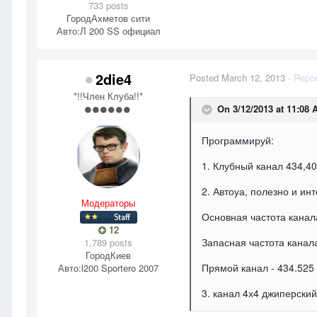
733 posts
Город
Ахметов сити
Авто:
Л 200 SS официал
2die4
Posted
March 12, 2013
·
Repor
*!!Член Клуба!!*
On 3/12/2013 at 11:08
Программируй:
1. Клубный канал 434,4
2. Автоуа, полезно и и
Модераторы
Основная частота канал
12
Запасная частота канал
1,789 posts
Город
Киев
Прямой канал - 434.525
Авто:
l200 Sportero 2007
3. канал 4х4 джиперский