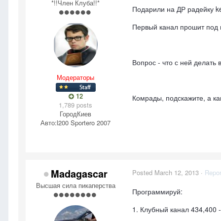
*!!Член Клуба!!*
Подарили на ДР радейку k
Первый канал прошит под 
Вопрос - что с ней делать
Модераторы
12
Комрады, подскажите, а ка
1,789 posts
Город
Киев
Авто:
l200 Sportero 2007
Madagascar
Posted
March 12, 2013
·
Repor
Высшая сила пикаперства
Программируй:
1. Клубный канал 434,400 