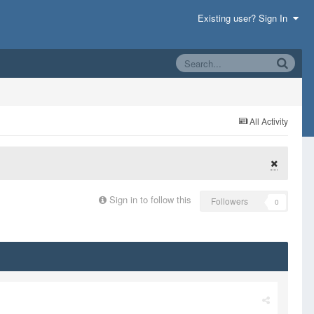
Existing user? Sign In
All Activity
Sign in to follow this
Followers
0