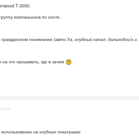
enwood T-3000.
группу компаньонов по охоте.
 в гражданском понимании
(авто.Уа, клубный канал, дальнобои/х.з
к на что прошивать, где и зачем
t post
- использование на клубных покатушках