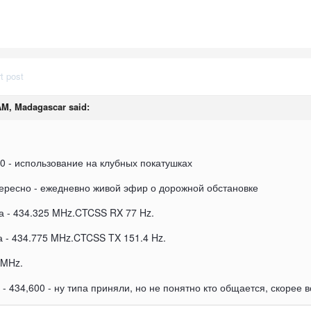
t post
 AM, Madagascar said:
00 - использование на клубных покатушках
нтересно - ежедневно живой эфир о дорожной обстановке
а - 434.325 MHz.CTCSS RX 77 Hz.
а - 434.775 MHz.CTCSS TX 151.4 Hz.
 MHz.
 - 434,600 - ну типа приняли, но не понятно кто общается, скоре