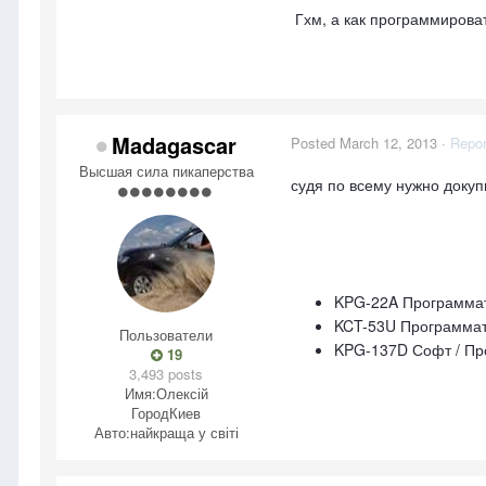
Гхм, а как программирова
Madagascar
Posted
March 12, 2013
·
Repor
Высшая сила пикаперства
судя по всему нужно докуп
KPG-22A Программат
KCT-53U Программат
Пользователи
KPG-137D Софт / Пр
19
3,493 posts
Имя:
Олексій
Город
Киев
Авто:
найкраща у світі