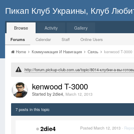
Пикап Клуб Украины, Клуб Люби
Browse
Activity
Gallery
Forums
Calendar
Staff
Online Users
Home
Коммуникация И Навигация
Связь
kenwood T-3000
http://forum.pickup-club.com.ua/topic/8014-клубни-а-вы-гот
kenwood T-3000
Started by
2die4
,
March 12, 2013
7 posts in this topic
2die4
Posted
March 12, 2013
·
Repor