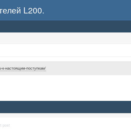
телей L200.
овы-к-настоящим-поступкам/
t post