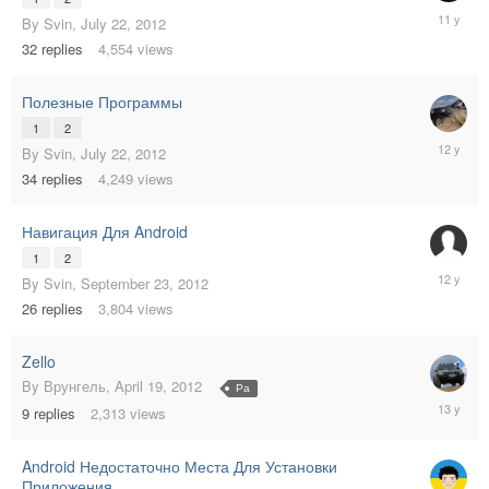
October
By
Svin
,
July 22, 2012
10,
32
replies
4,554
views
2014
Полезные Программы
1
2
March
By
Svin
,
July 22, 2012
26,
34
replies
4,249
views
2014
Навигация Для Android
1
2
August
By
Svin
,
September 23, 2012
21,
26
replies
3,804
views
2013
Zello
By
Врунгель
,
April 19, 2012
Ра
June
9
replies
2,313
views
30,
2013
Android Недостаточно Места Для Установки
Приложения