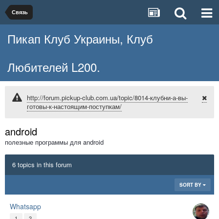
Связь
Пикап Клуб Украины, Клуб
Любителей L200.
http://forum.pickup-club.com.ua/topic/8014-клубни-а-вы-
готовы-к-настоящим-поступкам/
android
полезные программы для android
6 topics in this forum
SORT BY
Whatsapp
1
2