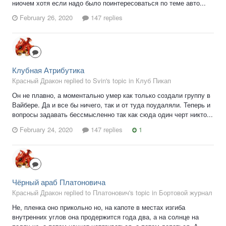
ниочем хотя если надо было поинтересоваться по теме авто...
February 26, 2020
147 replies
Клубная Атрибутика
Красный Дракон replied to Svin's topic in
Клуб Пикап
Он не плавно, а моментально умер как только создали группу в
Вайбере. Да и все бы ничего, так и от туда поудаляли. Теперь и
вопросы задавать бессмысленно так как сюда один черт никто...
February 24, 2020
147 replies
1
Чёрный араб Платоновича
Красный Дракон replied to Платонович's topic in
Бортовой журнал
Не, пленка оно прикольно но, на капоте в местах изгиба
внутренних углов она продержится года два, а на солнце на