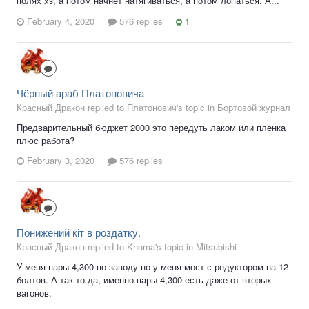
полях хз, а потом начнет натягиваться, а потом лопаться. А...
February 4, 2020
576 replies
1
Чёрный араб Платоновича
Красный Дракон replied to Платонович's topic in
Бортовой журнал
Предварительный бюджет 2000 это передуть лаком или пленка
плюс работа?
February 3, 2020
576 replies
Понижений кіт в роздатку.
Красный Дракон replied to Khoma's topic in
Mitsubishi
У меня пары 4,300 по заводу но у меня мост с редуктором на 12
болтов. А так то да, именно пары 4,300 есть даже от вторых
вагонов.