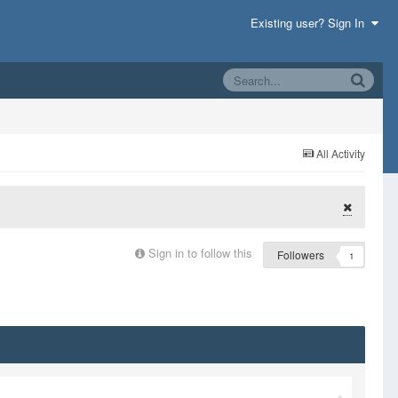
Existing user? Sign In
All Activity
Sign in to follow this
Followers
1