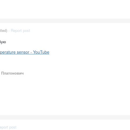
ited) ·
Report post
бую
perature sensor - YouTube
 Платонович
eport post