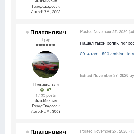
Имя:
Михаил
Город
Скадовск
Авто:
РЭМ, 3008
Платонович
Posted
November 27, 2020
(ed
Гуру
Нашёл такой ролик, попро
2014 ram 1500 ambient tem
Edited
November 27, 2020
by
Пользователи
107
1,133 posts
Имя:
Михаил
Город
Скадовск
Авто:
РЭМ, 3008
Платонович
Posted
November 27, 2020
·
R