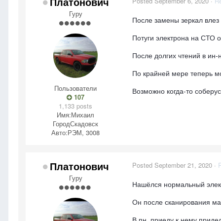
Платонович
Posted
September 6, 2020
·
Re
Гуру
После замены зеркал влез 
Потуги электрона на СТО о
После долгих чтений в ин-
По крайней мере теперь м
Пользователи
Возможно когда-то соберус
107
1,133 posts
Имя:
Михаил
Город
Скадовск
Авто:
РЭМ, 3008
Платонович
Posted
September 21, 2020
·
Гуру
Нашёлся нормальный элек
Он после сканирования ма
В пн. приеду к нему приде