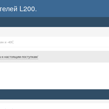
телей L200.
ин и -40С
овы-к-настоящим-поступкам/