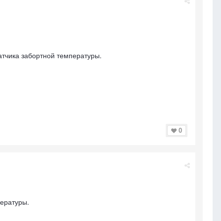
 датчика забортной температуры.
0
пературы.