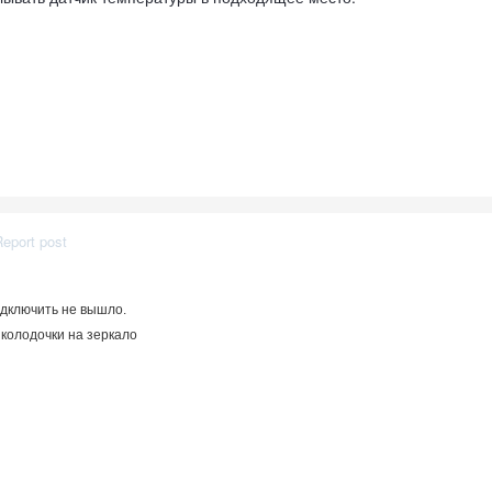
Report post
одключить не вышло.
 колодочки на зеркало