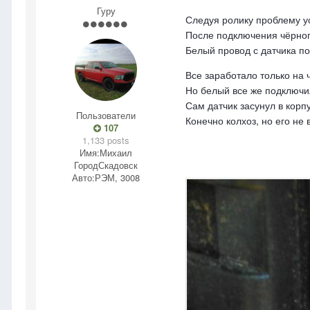
Гуру
Следуя ролику проблему у
После подключения чёрного
Белый провод с датчика по
Все заработало только на 
Но белый все же подключи
Сам датчик засунул в корпу
Пользователи
Конечно колхоз, но его не 
107
1,133 posts
Имя:
Михаил
Город
Скадовск
Авто:
РЭМ, 3008