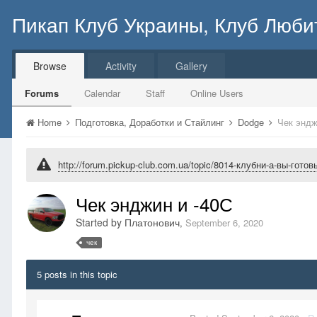
Пикап Клуб Украины, Клуб Люби
Browse
Activity
Gallery
Forums
Calendar
Staff
Online Users
Home
Подготовка, Доработки и Стайлинг
Dodge
Чек эндж
http://forum.pickup-club.com.ua/topic/8014-клубни-а-вы-гот
Чек энджин и -40С
Started by
Платонович
,
September 6, 2020
чек
5 posts in this topic