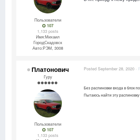
Пользователи
107
1,133 posts
Имя:
Михаил
Город
Скадовск
Авто:
РЭМ, 3008
Платонович
Posted
September 28, 2020
·
Гуру
Без распиновки входа в блок п
Пытаюсь найти эту распиновку
Пользователи
107
1,133 posts