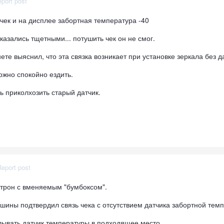
port post
чек и на дисплее забортная температура -40
казались тщетными... потушить чек он не смог.
нете выяснил, что эта связка возникает при установке зеркала без
ожно спокойно ездить.
ь приколхозить старый датчик.
Report post
трон с вменяемым "бумбоксом".
шины подтвердил связь чека с отсутствием датчика забортной тем
лывать датчик температуры в подходящее место.