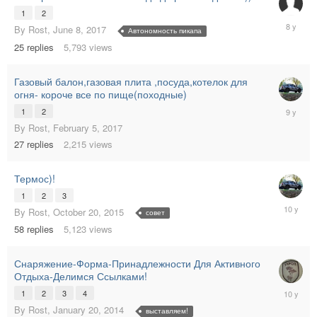
1
2
Decembe
By
Rost
,
June 8, 2017
Автономность пикапа
4,
25
replies
5,793
views
2017
Газовый балон,газовая плита ,посуда,котелок для
огня- короче все по пище(походные)
May
1
2
12,
By
Rost
,
February 5, 2017
2017
27
replies
2,215
views
Термос)!
1
2
3
February
By
Rost
,
October 20, 2015
совет
17,
58
replies
5,123
views
2016
Снаряжение-Форма-Принадлежности Для Активного
Отдыха-Делимся Ссылками!
October
1
2
3
4
15,
By
Rost
,
January 20, 2014
выставляем!
2015