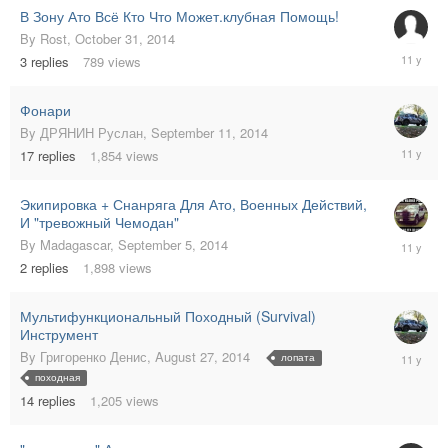
В Зону Ато Всё Кто Что Может.клубная Помощь!
By
Rost
,
October 31, 2014
October
3
replies
789
views
31,
2014
Фонари
By
ДРЯНИН Руслан
,
September 11, 2014
Septemb
17
replies
1,854
views
15,
2014
Экипировка + Снанряга Для Ато, Военных Действий,
И "тревожный Чемодан"
Septemb
By
Madagascar
,
September 5, 2014
11,
2
replies
1,898
views
2014
Мультифункциональный Походный (Survival)
Инструмент
August
By
Григоренко Денис
,
August 27, 2014
лопата
29,
походная
2014
14
replies
1,205
views