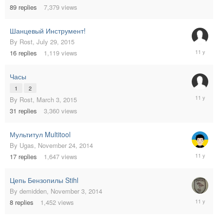
89
replies
7,379
views
Шанцевый Инструмент!
By
Rost
,
July 29, 2015
July
16
replies
1,119
views
29,
2015
Часы
1
2
March
By
Rost
,
March 3, 2015
10,
31
replies
3,360
views
2015
Мультитул Multitool
By
Ugas
,
November 24, 2014
Decembe
17
replies
1,647
views
15,
2014
Цепь Бензопилы Stihl
By
demidden
,
November 3, 2014
Novembe
8
replies
1,452
views
4,
2014