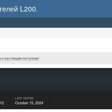
телей L200.
овы-к-настоящим-поступкам/
LAST VISITED
12
October 15, 2024