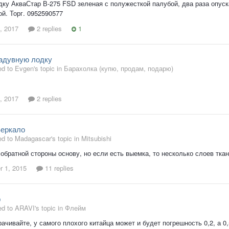
ку АкваСтар В-275 FSD зеленая с полужесткой палубой, два раза опуска
ой. Торг. 0952590577
, 2017
2 replies
1
адувную лодку
ed to Evgen's topic in
Барахолка (купю, продам, подарю)
, 2017
2 replies
Зеркало
ed to Madagascar's topic in
Mitsubishi
 обратной стороны основу, но если есть выемка, то несколько слоев тка
 1, 2015
11 replies
р
ed to ARAVI's topic in
Флейм
рачивайте, у самого плохого китайца может и будет погрешность 0,2, а 