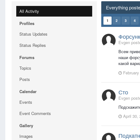
Everything post
All Activity
1
2
3
4
Profiles
Status Updates
Форсунк
Evgen poste
Status Replies
Всем приве
Forums
наши форсу
какой вари
Topics
February
Posts
Сто
Calendar
Evgen poste
Events
Подскажите
Event Comments
April 30,
Gallery
Подкат
Images