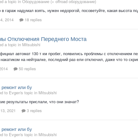
d a topic in
Оборудование (+ offroad оборудование)
 в гараж надумал взять, нужен недорогой, посоветуйте, какая высота п
 4, 2014
18 replies
мы Отключения Переднего Моста
d a topic in
Mitsubishi
ициал автомат 130 т км пробег, появились проблемы с отключением пер
накатиком на нейтралке, последний раз ели отключил, даже что то скри
2014
50 replies
 ремонт или бу
ed to Evgen's topic in
Mitsubishi
кие результаты прислали, что они значат?
 13, 2021
3 replies
 ремонт или бу
ed to Evgen's topic in
Mitsubishi