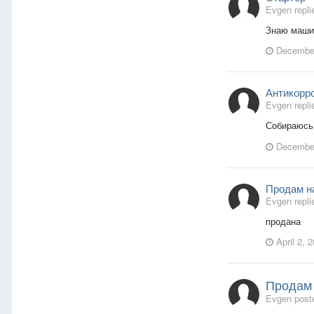
Evgen repli
Знаю машин
December
Антикорр
Evgen repli
Собираюсь 
December
Продам н
Evgen repli
продана
April 2, 
Продам
Evgen poste