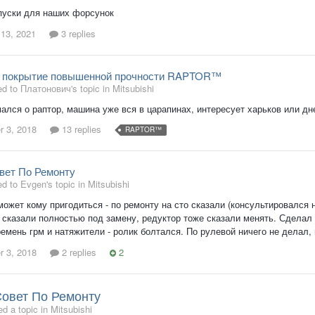
пуски для наших форсунок
 13, 2021
3 replies
 покрытие повышенной прочности RAPTOR™
ed to Платонович's topic in
Mitsubishi
ался о раптор, машина уже вся в царапинах, интересует харьков или дне
 3, 2018
13 replies
RAPTOR™
вет По Ремонту
ed to Evgen's topic in
Mitsubishi
ожет кому пригодиться - по ремонту на сто сказали (консультировался 
 сказали полностью под замену, редуктор тоже сказали менять. Сделал 
емень грм и натяжители - ролик болтался. По рулевой ничего не делал, п
 3, 2018
2 replies
2
овет По Ремонту
d a topic in
Mitsubishi