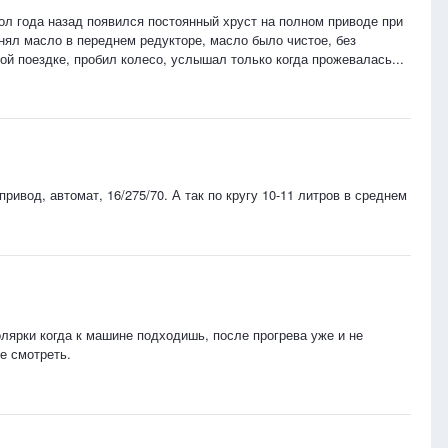
пол года назад появился постоянный хруст на полном приводе при
нял масло в переднем редукторе, масло было чистое, без
ой поездке, пробил колесо, услышал только когда прожевалась...
ривод, автомат, 16/275/70. А так по кругу 10-11 литров в среднем
олярки когда к машине подходишь, после прогрева уже и не
е смотреть.