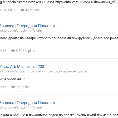
log.autodela.ru/article/view/3390 азот http://auto.vesti.ru/news/show/news_id/
 28, 2015
33 replies
Вопроса (Очередная Попытка)
d to vandr's topic in
Флейм
вого дрона" на квадре которого саморезами прикрутили - долго все ржал
2015
5,598 replies
вес Arb Mitsubishi L200
d to kigor's topic in
Запчасти, расходники, аксессуары
ям около 40 кг
2015
16 replies
Вопроса (Очередная Попытка)
d to vandr's topic in
Флейм
 сюда а больше в прикольное видео но все же, очень яркий пример о ве