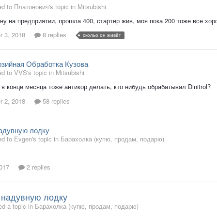
ed to Платонович's topic in
Mitsubishi
у на предприятии, прошла 400, стартер жив, моя пока 200 тоже все хо
 3, 2018
8 replies
скольо он живёт
озийная Обработка Кузова
ed to VVS's topic in
Mitsubishi
в конце месяца тоже антикор делать, кто нибудь обрабатывал Dinitrol?
 2, 2018
58 replies
адувную лодку
ed to Evgen's topic in
Барахолка (купю, продам, подарю)
2017
2 replies
 надувную лодку
d a topic in
Барахолка (купю, продам, подарю)