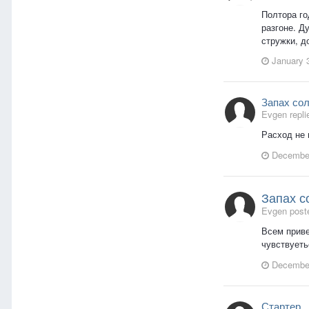
Полтора го
разгоне. Д
стружки, д
January 
Запах сол
Evgen repli
Расход не 
December
Запах с
Evgen poste
Всем приве
чувствуеть
December
Стартер