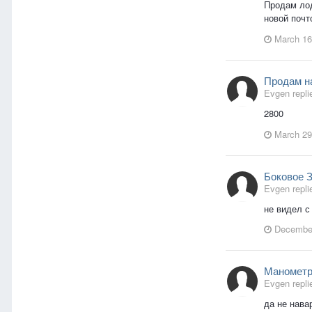
Продам лод
новой почт
March 16
Продам н
Evgen repli
2800
March 29
Боковое 
Evgen repli
не видел с
December
Маномет
Evgen repli
да не нава