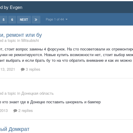
ed by Evgen
Page 1 of 44
5
6
NEXT
и, ремонт или бу
d a topic in
Mitsubishi
т, стоит вопрос замены 4 форсунок. На сто посоветовали их отремонтиро
нки не ремонтируются. Новые купить возможности нет, стоит выбор межд
ант выбрать и если брать бу то на что обратить внимание и как их можно
 13, 2021
3 replies
d a topic in
Донецкая область
 кто знает где в Донецке поставить шноркель и бампер
 2013
2 replies
ный Домкрат