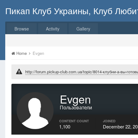
Пикап Клуб Украины, Клуб Люби
Browse
Activity
Gallery
Home
Evgen
http://forum.pickup-club.com.ua/topic/8014-клубни-а-вы-гот
Evgen
Пользователи
CONTENT COUNT
JOINED
1,100
December 22, 20