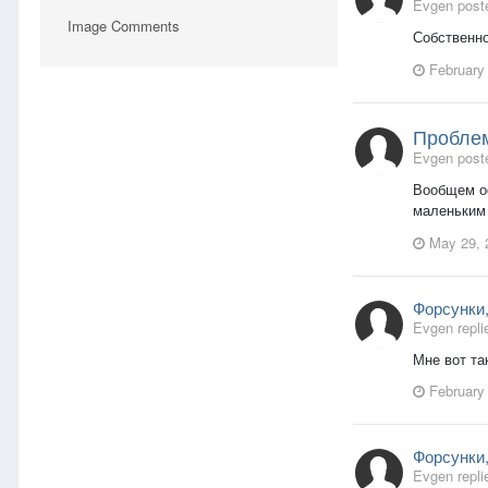
Evgen poste
Image Comments
Собственно
February
Пробле
Evgen poste
Вообщем оф
маленьким 
May 29, 
Форсунки,
Evgen repli
Мне вот та
February
Форсунки,
Evgen repli