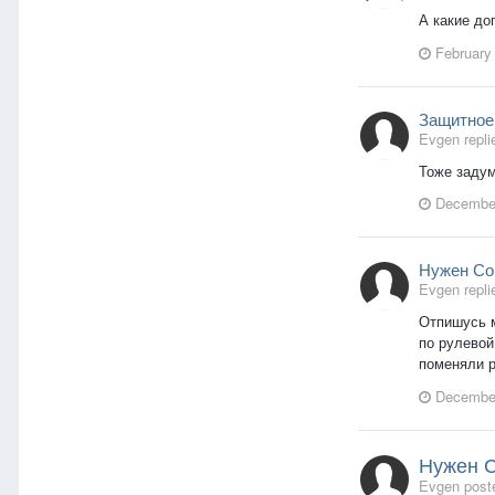
А какие до
February
Защитное
Evgen repli
Тоже задум
December
Нужен Со
Evgen repli
Отпишусь м
по рулевой
поменяли р
December
Нужен С
Evgen poste