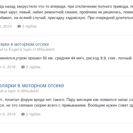
да назад захрустело что то впереди, при отключении полного привода, 
умал шрус левый, набил ремонтной смазки, проблема не решилась, поме
обавил, на всякий случай, присадку хадовскую. При очередной длительн
3, 2016
2 replies
ярки в моторном отсеке
ed to Evgen's topic in
Mitsubishi
менялся,утром прошел 50 км, средняя 44 км/ч, расход 9,9, снег, полный п
 3, 2018
2 replies
олярки в моторном отсеке
d a topic in
Mitsubishi
т, почитал форум вроде нет такого. Пару месяцев как появился запах с
ся, но это связано скорее всего с привыканием. Вообщем нужен совет гд
 2, 2018
2 replies