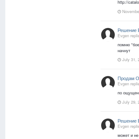
http://cata
November
Решение 
Evgen replie
помню "бое
начнут
July 31, 
Продам Об
Evgen replie
по ощущени
July 29, 
Решение 
Evgen replie
может и не