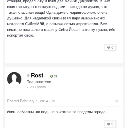
станции, продал 7-ку и взял две Алинки ДиДжей195. К ним
взял гарнитуры с воздуховодами - никогда не думал, что
такая классная вещь! Одна даже с ларингофоном, очень
душевно. Для недалекой связи взял пару американских
моторолл СиДиэМЭй, с возможностью директколла. Все
никак не поставлю в машину СиБи Йосан, антенку нужно, ибо
испортил свою.
0
Rost
59
Пользователи
7,283 posts
Posted
February 1, 2014
·
блин..соблазны..но ведь не выезжаю за пределы города..
0