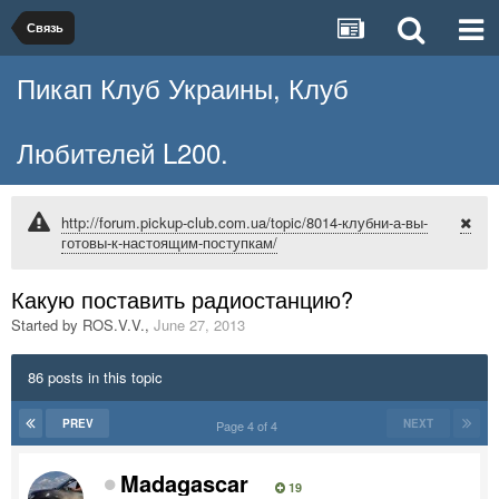
Связь
Пикап Клуб Украины, Клуб
Любителей L200.
http://forum.pickup-club.com.ua/topic/8014-клубни-а-вы-
готовы-к-настоящим-поступкам/
Какую поставить радиостанцию?
Started by
ROS.V.V.
,
June 27, 2013
86 posts in this topic
PREV
NEXT
Page 4 of 4
Madagascar
19