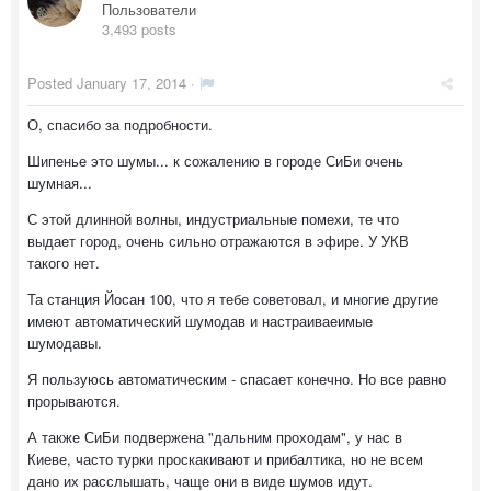
Пользователи
3,493 posts
Posted
January 17, 2014
·
О, спасибо за подробности.
Шипенье это шумы... к сожалению в городе СиБи очень
шумная...
С этой длинной волны, индустриальные помехи, те что
выдает город, очень сильно отражаются в эфире. У УКВ
такого нет.
Та станция Йосан 100, что я тебе советовал, и многие другие
имеют автоматический шумодав и настраиваеимые
шумодавы.
Я пользуюсь автоматическим - спасает конечно. Но все равно
прорываются.
А также СиБи подвержена "дальним проходам", у нас в
Киеве, часто турки проскакивают и прибалтика, но не всем
дано их расслышать, чаще они в виде шумов идут.