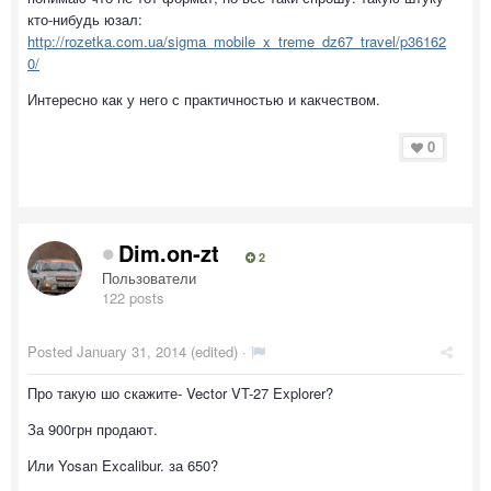
кто-нибудь юзал:
http://rozetka.com.ua/sigma_mobile_x_treme_dz67_travel/p36162
0/
Интересно как у него с практичностью и какчеством.
0
Dim.on-zt
2
Пользователи
122 posts
Posted
January 31, 2014
(edited) ·
Про такую шо скажите- Vector VT-27 Explorer?
За 900грн продают.
Или Yosan Excalibur. за 650?