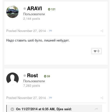
ARAVI
121
Пользователи
2,144 posts
Posted
November 27, 2014
·
Надо ставить шоб було, лишней небудет.
0
Rost
59
Пользователи
7,283 posts
Posted
November 27, 2014
·
On 11/27/2014 at 6:35 AM, Djes said: