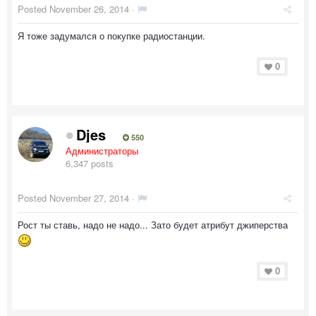
Posted
November 26, 2014
·
Я тоже задумался о покупке радиостанции.
0
Djes
550
Администраторы
6,347 posts
Posted
November 27, 2014
·
Рост ты ставь, надо не надо... Зато будет атрибут джиперства
0