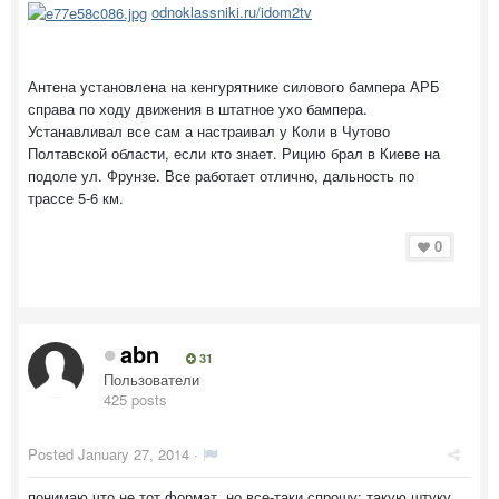
odnoklassniki.ru/idom2tv
Антена установлена на кенгурятнике силового бампера АРБ
справа по ходу движения в штатное ухо бампера.
Устанавливал все сам а настраивал у Коли в Чутово
Полтавской области, если кто знает. Рицию брал в Киеве на
подоле ул. Фрунзе. Все работает отлично, дальность по
трассе 5-6 км.
0
abn
31
Пользователи
425 posts
Posted
January 27, 2014
·
понимаю что не тот формат, но все-таки спрошу: такую штуку