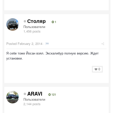
Столяр
1
Пользователи
1,456 posts
Posted
February 2, 2014
·
Я себе тоже Йосан взял. Экскалибур полную версию. Ждет
установки.
0
ARAVI
121
Пользователи
2,144 posts